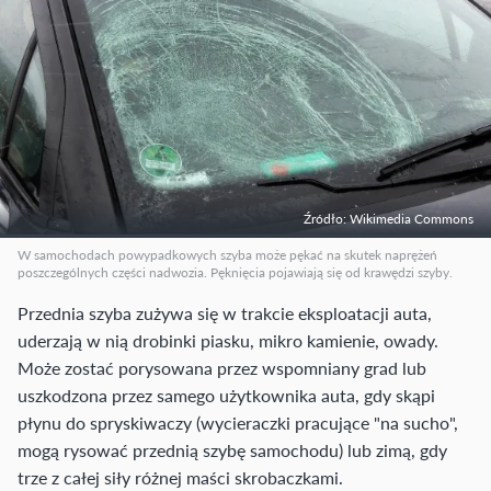
Źródło: Wikimedia Commons
W samochodach powypadkowych szyba może pękać na skutek naprężeń
poszczególnych części nadwozia. Pęknięcia pojawiają się od krawędzi szyby.
Przednia szyba zużywa się w trakcie eksploatacji auta,
uderzają w nią drobinki piasku, mikro kamienie, owady.
Może zostać porysowana przez wspomniany grad lub
uszkodzona przez samego użytkownika auta, gdy skąpi
płynu do spryskiwaczy (wycieraczki pracujące "na sucho",
mogą rysować przednią szybę samochodu) lub zimą, gdy
trze z całej siły różnej maści skrobaczkami.