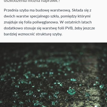
uszkodzenia można naprawić?
Przednia szyba ma budowę warstwową. Składa się z
dwóch warstw specjalnego szkła, pomiędzy którymi
znajduje się folia poliwęglanowa. W ostatnich latach
dodatkowo stosuje się warstwę folii PVB, żeby jeszcze
bardziej wzmocnić strukturę szyby.