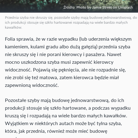
Źródło: Photo by Jamie Street on Unsplash
Przednia szyba nie skruszy się, pozostałe szyby mają budowę jednowarstwową, do
ich produkcji stosuje się szkło hartowanei rozpadają na wiele bardzo małych
kawałków.
Folia sprawia, że w razie wypadku (lub uderzenia większym
kamieniem, kulami gradu albo dużą gałęzią) przednia szyba
nie skruszy się i nie porani kierowcy i pasażera. Nawet
mocno uszkodzona szyba musi zapewnić kierowcy
widoczność. Pojawią się pęknięcia, ale nie rozpadnie się,
nie zrobi się też matowa, zatem kierowca będzie miał
zapewnioną widoczność.
Pozostałe szyby mają budowę jednowarstwową, do ich
produkcji stosuje się szkło hartowane, a podczas wypadku
kruszą się i rozpadają na wiele bardzo małych kawałków.
Wyjątkiem w niektórych autach może być tylna szyba,
która, jak przednia, również może mieć budowę