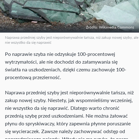
Źródło: Wikimedia Commons
Naprawa przedniej szyby jest nieporównywalnie tańsza, niż zakup nowej szyby, ale
nie wszystko da się naprawić
Po naprawie szyba nie odzyskuje 100-procentowej
wytrzymałości, ale nie dochodzi do załamywania się
światła na uszkodzeniach, dzięki czemu zachowuje 100-
procentową przezierność.
Naprawa przedniej szyby jest nieporównywalnie tańsza, niż
zakup nowej szyby. Niestety, jak wspomnieliśmy wcześniej,
nie wszystko da się naprawić. Dlatego warto chronić
przednią szybę przed uszkodzeniami. Nie można żałować
płynu do spryskiwaczy, który zapewnia płynne poruszanie
się wycieraczek. Zawsze należy zachowywać odstęp od
poprzedzającego pojazdu. Wtedy nie ma ryzyka, że nasze