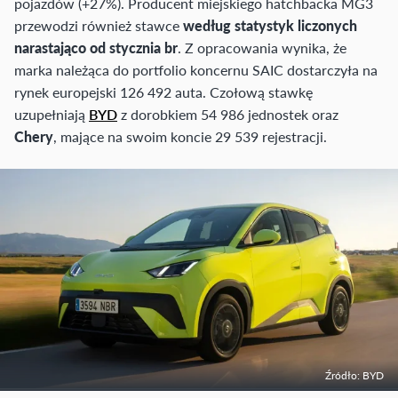
pojazdów (+27%). Producent miejskiego hatchbacka MG3
przewodzi również stawce
według statystyk liczonych
narastająco od stycznia br
. Z opracowania wynika, że
marka należąca do portfolio koncernu SAIC dostarczyła na
rynek europejski 126 492 auta. Czołową stawkę
uzupełniają
BYD
z dorobkiem 54 986 jednostek oraz
Chery
, mające na swoim koncie 29 539 rejestracji.
Źródło: BYD