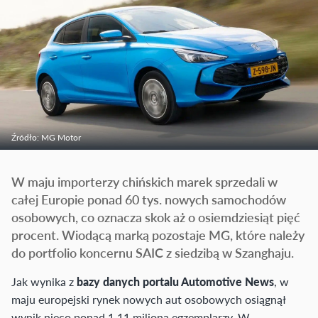
Źródło: MG Motor
W maju importerzy chińskich marek sprzedali w
całej Europie ponad 60 tys. nowych samochodów
osobowych, co oznacza skok aż o osiemdziesiąt pięć
procent. Wiodącą marką pozostaje MG, które należy
do portfolio koncernu SAIC z siedzibą w Szanghaju.
Jak wynika z
bazy danych portalu Automotive News
, w
maju europejski rynek nowych aut osobowych osiągnął
wynik nieco ponad 1,11 miliona egzemplarzy. W