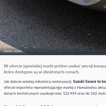
Źródło: Suzuki
W ofercie japońskiej marki próżno szukać wersji komp
które dostępne są w obniżonych cenach.
Jak dobrze wiedzą miłośnicy motoryzacji,
Suzuki Swace to k
ofercie importera reprezentującego markę z Hamamatsu aktua
danych technicznych uzyskuje moc 122 KM oraz do 142 ni