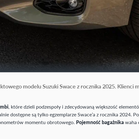
aktowego modelu Suzuki Swace z rocznika 2025. Klienci m
ombi
, które dzieli podzespoły i zdecydowaną większość elemen
lnie dostępne są tylko egzemplarze Swace’a z rocznika 2024. P
utonometrów momentu obrotowego.
Pojemność bagażnika
waha o