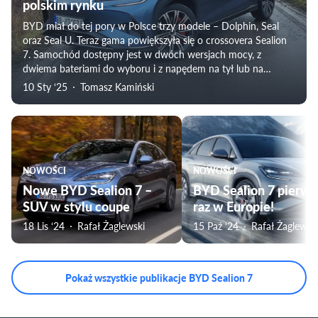
polskim rynku
BYD miał do tej pory w Polsce trzy modele – Dolphin, Seal
oraz Seal U. Teraz gama powiększyła się o crossovera Sealion
7. Samochód dostępny jest w dwóch wersjach mocy, z
dwiema bateriami do wyboru i z napędem na tył lub na
wszystkie koła.
10 Sty ‘25
Tomasz Kamiński
NOWOŚCI
NOWOŚCI
Nowe BYD Sealion 7 –
BYD Sealion 7 pierws
SUV w stylu coupe
raz w Europie!
18 Lis ‘24
Rafał Żaglewski
15 Paź ‘24
Rafał Żaglewsk
Pokaż wszystkie publikacje BYD Sealion 7