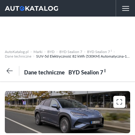
I
AutoKatalog.pl
Marki
BYD
BYD Sealion 7
BYD Sealion 7
Dane techniczne
SUV-5d Elektryczność 82 kWh (530KM) Automatyczna-1 Design
I
Dane techniczne
BYD Sealion 7