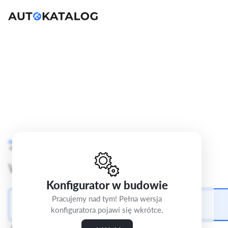
Citroen Berlingo
III
Cofnij
Krok 2/5
Max
Wybierz kolor lakieru
Konfigurator w budowie
Lakier niemetalik biały "Kaolin"
Pracujemy nad tym! Pełna wersja
0 zł
konfiguratora pojawi się wkrótce.