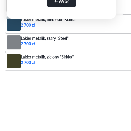
Lakier metalik, czarny "Perla Nera"
Wróć
2 700 zł
Lakier metalik, niebieski "Kiama"
2 700 zł
Lakier metalik, szary "Steel"
2 700 zł
Lakier metalik, zielony "Sirkka"
2 700 zł