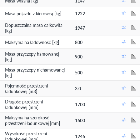
Masa własna [kg]
1147
Masa pojazdu z kierowcą [kg]
1222
Dopuszczalna masa całkowita
1947
[kg]
Maksymalna ładowność [kg]
800
Masa przyczepy hamowanej
900
[kg]
Masa przyczepy niehamowanej
500
[kg]
Pojemność przestrzeni
3.0
ładunkowej [m3]
Długość przestrzeni
1700
ładunkowej [mm]
Maksymalna szerokość
1600
przestrzeni ładunkowej [mm]
Wysokość przestrzeni
1246
ładunkowej [mm]