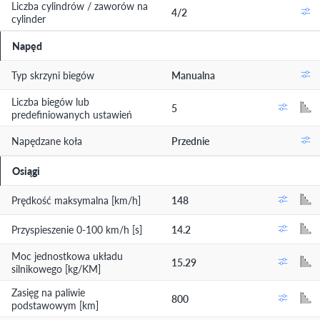
Liczba cylindrów / zaworów na
4/2
cylinder
Napęd
Typ skrzyni biegów
Manualna
Liczba biegów lub
5
predefiniowanych ustawień
Napędzane koła
Przednie
Osiągi
Prędkość maksymalna [km/h]
148
Przyspieszenie 0-100 km/h [s]
14.2
Moc jednostkowa układu
15.29
silnikowego [kg/KM]
Zasięg na paliwie
800
podstawowym [km]