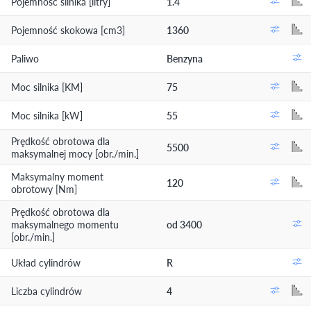
Pojemność silnika [litry]
1.4
Pojemność skokowa [cm3]
1360
Paliwo
Benzyna
Moc silnika [KM]
75
Moc silnika [kW]
55
Prędkość obrotowa dla
5500
maksymalnej mocy [obr./min.]
Maksymalny moment
120
obrotowy [Nm]
Prędkość obrotowa dla
maksymalnego momentu
od 3400
[obr./min.]
Układ cylindrów
R
Liczba cylindrów
4