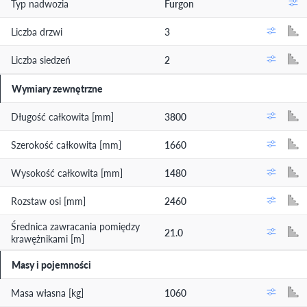
Typ nadwozia
Furgon
Liczba drzwi
3
Liczba siedzeń
2
Wymiary zewnętrzne
Długość całkowita [mm]
3800
Szerokość całkowita [mm]
1660
Wysokość całkowita [mm]
1480
Rozstaw osi [mm]
2460
Średnica zawracania pomiędzy
21.0
krawężnikami [m]
Masy i pojemności
Masa własna [kg]
1060