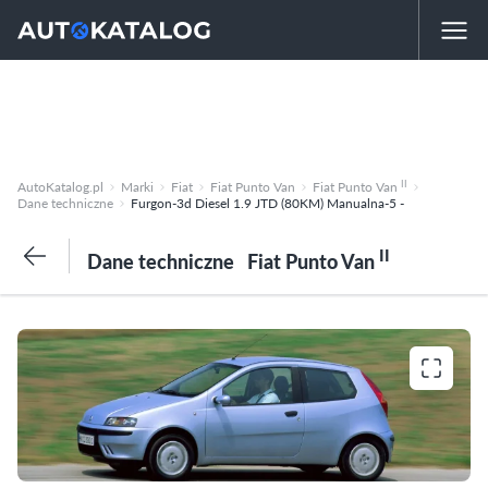
II
AutoKatalog.pl
Marki
Fiat
Fiat Punto Van
Fiat Punto Van
Dane techniczne
Furgon-3d Diesel 1.9 JTD (80KM) Manualna-5 -
II
Dane techniczne
Fiat Punto Van