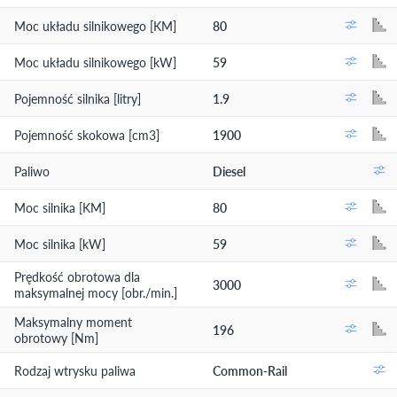
Moc układu silnikowego [KM]
80
Moc układu silnikowego [kW]
59
Pojemność silnika [litry]
1.9
Pojemność skokowa [cm3]
1900
Paliwo
Diesel
Moc silnika [KM]
80
Moc silnika [kW]
59
Prędkość obrotowa dla
3000
maksymalnej mocy [obr./min.]
Maksymalny moment
196
obrotowy [Nm]
Rodzaj wtrysku paliwa
Common-Rail