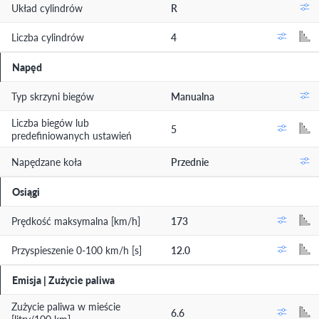
Układ cylindrów
R
Liczba cylindrów
4
Napęd
Typ skrzyni biegów
Manualna
Liczba biegów lub
5
predefiniowanych ustawień
Napędzane koła
Przednie
Osiągi
Prędkość maksymalna [km/h]
173
Przyspieszenie 0-100 km/h [s]
12.0
Emisja | Zużycie paliwa
Zużycie paliwa w mieście
6.6