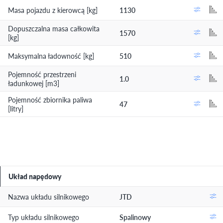
Masa pojazdu z kierowcą [kg]
1130
Dopuszczalna masa całkowita
1570
[kg]
Maksymalna ładowność [kg]
510
Pojemność przestrzeni
1.0
ładunkowej [m3]
Pojemność zbiornika paliwa
47
[litry]
Układ napędowy
Nazwa układu silnikowego
JTD
Typ układu silnikowego
Spalinowy