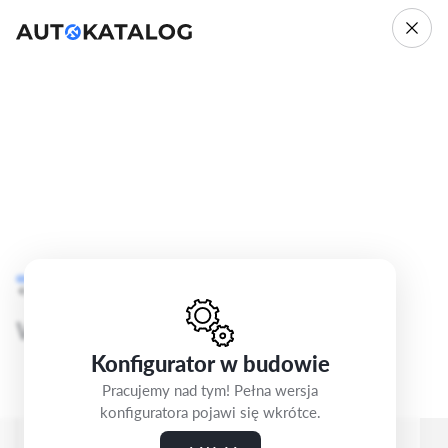
Fiat Tipo
II
Cofnij
Krok 3/5
Tipo
Wybierz felgi
Konfigurator w budowie
Pracujemy nad tym! Pełna wersja
konfiguratora pojawi się wkrótce.