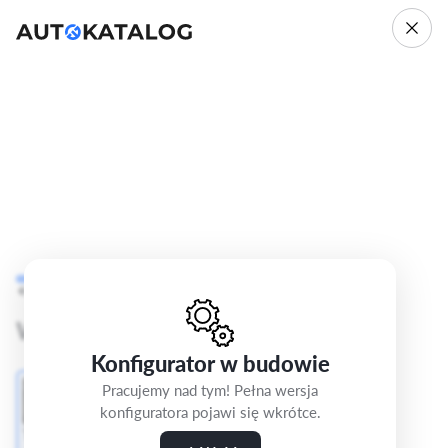
Ford Focus
IV C519
Cofnij
Krok 4/5
Titanium Design
Wybierz wnętrze
Konfigurator w budowie
Pracujemy nad tym! Pełna wersja
konfiguratora pojawi się wkrótce.
Tapicerka materiałowa Ray w