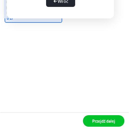
Wróć
ciemnej tonacji, z
przeszyciami w kolorze
szarym
0 zł
Przejdź dalej