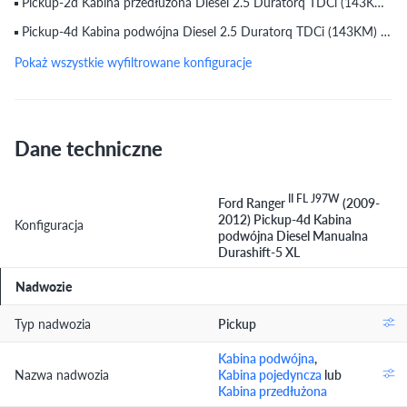
Pickup-2d Kabina przedłużona Diesel 2.5 Duratorq TDCi (143KM) Manualna Durashift-5 XL (2009) (do 1.09.2009)
Pickup-4d Kabina podwójna Diesel 2.5 Duratorq TDCi (143KM) Automatyczna-5 Limited 2 (2009) (do 1.09.2009)
Pokaż wszystkie wyfiltrowane konfiguracje
Dane techniczne
II FL J97W
Ford Ranger
(2009-
2012) Pickup-4d Kabina
Konfiguracja
podwójna Diesel Manualna
Durashift-5 XL
Nadwozie
Typ nadwozia
Pickup
Kabina podwójna
,
Nazwa nadwozia
Kabina pojedyncza
lub
Kabina przedłużona