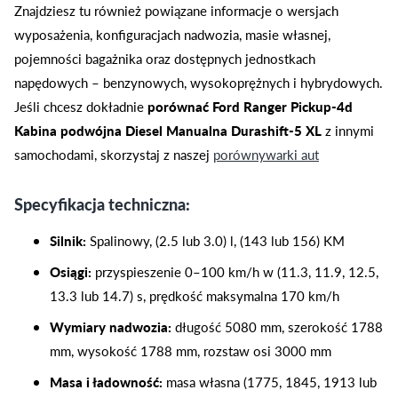
Znajdziesz tu również powiązane informacje o wersjach
wyposażenia, konfiguracjach nadwozia, masie własnej,
pojemności bagażnika oraz dostępnych jednostkach
napędowych – benzynowych, wysokoprężnych i hybrydowych.
Jeśli chcesz dokładnie
porównać Ford Ranger Pickup-4d
Kabina podwójna Diesel Manualna Durashift-5 XL
z innymi
samochodami, skorzystaj z naszej
porównywarki aut
Specyfikacja techniczna:
Silnik:
Spalinowy, (2.5 lub 3.0) l, (143 lub 156) KM
Osiągi:
przyspieszenie 0–100 km/h w (11.3, 11.9, 12.5,
13.3 lub 14.7) s, prędkość maksymalna 170 km/h
Wymiary nadwozia:
długość 5080 mm, szerokość 1788
mm, wysokość 1788 mm, rozstaw osi 3000 mm
Masa i ładowność:
masa własna (1775, 1845, 1913 lub