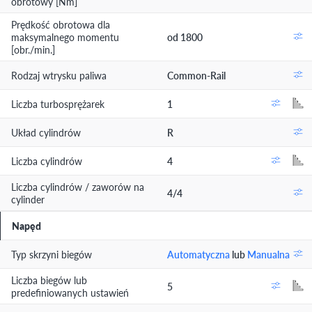
obrotowy [Nm]
Prędkość obrotowa dla
maksymalnego momentu
od 1800
[obr./min.]
Rodzaj wtrysku paliwa
Common-Rail
Liczba turbosprężarek
1
Układ cylindrów
R
Liczba cylindrów
4
Liczba cylindrów / zaworów na
4/4
cylinder
Napęd
Typ skrzyni biegów
Automatyczna
lub
Manualna
Liczba biegów lub
5
predefiniowanych ustawień