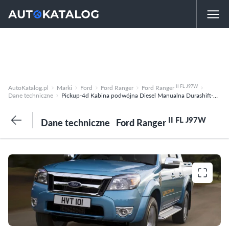
II FL J97W
AutoKatalog.pl
Marki
Ford
Ford Ranger
Ford Ranger
Dane techniczne
Pickup-4d Kabina podwójna Diesel Manualna Durashift-5 XL
II FL J97W
Dane techniczne
Ford Ranger