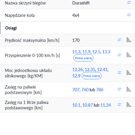
Nazwa skrzyni biegów
Durashift
Napędzane koła
4x4
Osiągi
Prędkość maksymalna [km/h]
170
11.3
,
11.9
,
12.5
,
13.3
Przyspieszenie 0-100 km/h [s]
Pokaż więcej
12.26
,
12.35
,
12.41
,
Moc jednostkowa układu
silnikowego [kg/KM]
12.9
Pokaż więcej
Zasięg na paliwie
707
,
760
lub
786
podstawowym [km]
Zasięg na 1 litrze paliwa
10.1
,
10.87
lub
11.24
podstawowego [km]