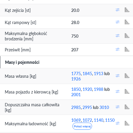
Kąt zejścia [st]
20.0
Kąt rampowy [st]
28.0
Maksymalna głębokość
750
brodzenia [mm]
Prześwit [mm]
207
Masy i pojemności
1775
,
1845
,
1913
lub
Masa własna [kg]
1926
1850
,
1920
,
1988
lub
Masa pojazdu z kierowcą [kg]
2001
Dopuszczalna masa całkowita
2985
,
2995
lub
3010
[kg]
1069
,
1072
,
1140
,
1150
Maksymalna ładowność [kg]
Pokaż więcej