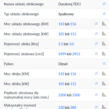
Nazwa układu silnikowego
Duratorq TDCi
Typ układu silnikowego
Spalinowy
Moc układu silnikowego [KM]
143
lub
156
Moc układu silnikowego [kW]
105
lub
115
Pojemność silnika [litry]
2.5
lub
3.0
Pojemność skokowa [cm3]
2499
lub
2953
Paliwo
Diesel
Moc silnika [KM]
143
lub
156
Moc silnika [kW]
105
lub
115
Prędkość obrotowa dla
3200
lub
3500
maksymalnej mocy [obr./min.]
Maksymalny moment
330
lub
380