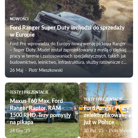
NOWOŚCI
Ford Ranger Super Duty wchodzi do sprzedaży
w Europie
Ford Pro wprowadza do Europy nową wersję pickupa Ranger
– Super Duty. Model został zaprojektowany z myślą o ciężkiej
pracy w terenie i zastosowaniach specjalistycznych, takich jak
budownictwo, leśnictwo, infrastruktura, służby ratownicze czy
wojsko. Auto będzie dostępne na specjalne zamówienie.
26 Maj
Piotr Mieszkowski
Wersja ta ma uciąg na haku do 4,5 tony i przewiezie niemal 2
tony ładunku.
TESTY I PREZENTACJE
Maxus T60 Max, Ford
TESTY I PREZENTACJE
Ranger Raptor, RAM
Ford Ranger PHEV –
1500 RHO. Trzy pomysły
zelektryfikowany pik
na pikapa
już w Polsce
24 Gru ‘25
30 Paź ‘25
Piotr Mieszkow