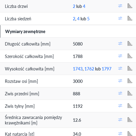
Liczba drzwi
2
lub
4
Liczba siedzeń
2
,
4
lub
5
Wymiary zewnętrzne
Długość całkowita [mm]
5080
Szerokość całkowita [mm]
1788
Wysokość całkowita [mm]
1743
,
1762
lub
1797
Rozstaw osi [mm]
3000
Zwis przedni [mm]
888
Zwis tylny [mm]
1192
Średnica zawracania pomiędzy
12.6
krawężnikami [m]
Kąt natarcia [st]
34.0