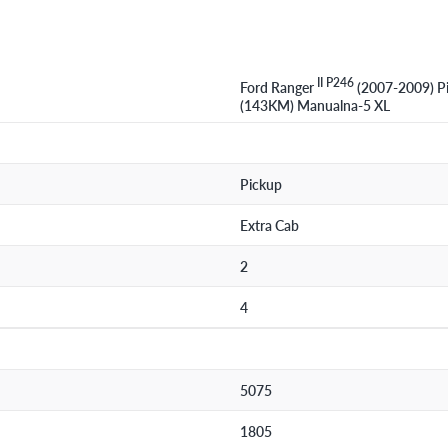
II P246
Ford Ranger
(2007-2009) Pi
(143KM) Manualna-5 XL
Pickup
Extra Cab
2
4
5075
1805