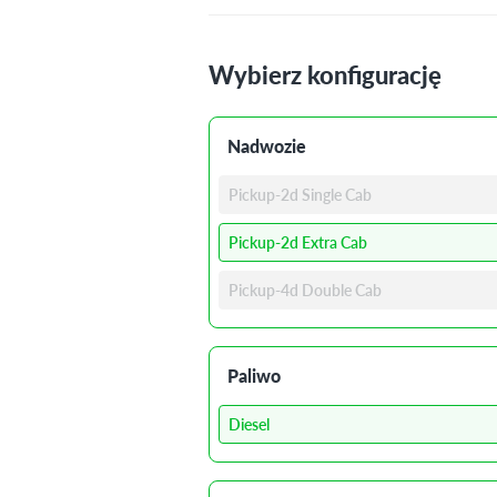
Wybierz konfigurację
Nadwozie
Pickup-2d Single Cab
Pickup-2d Extra Cab
Pickup-4d Double Cab
Paliwo
Diesel