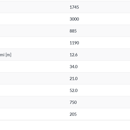
1745
3000
885
1190
mi [m]
12.6
34.0
21.0
52.0
750
205