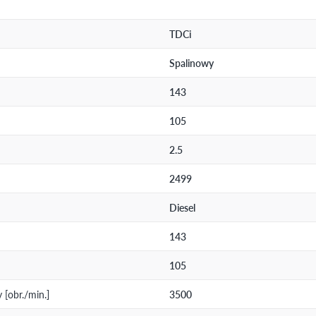
TDCi
Spalinowy
143
105
2.5
2499
Diesel
143
105
[obr./min.]
3500