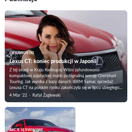
CIEKAWOSTKI
Lexus CT: koniec produkcji w Japonii
Z tej okazji w Kraju Kwitnącej Wiśni zafundowano
kompaktowi azjatyckiej marki pożegnalną wersję Cherished
Touring. Jak wynika z bazy danych IBRM Samar, sprzedaż
Lexusa CT na polskim rynku zakończyła się w lipcu ubiegłego
roku.
4 Mar ‘22
Rafał Żaglewski
AKCJE SERWISOWE