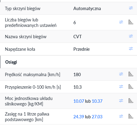
Typ skrzyni biegów
Automatyczna
Liczba biegów lub
6
predefiniowanych ustawień
Nazwa skrzyni biegów
CVT
Napędzane koła
Przednie
Osiągi
Prędkość maksymalna [km/h]
180
Przyspieszenie 0-100 km/h [s]
10.3
Moc jednostkowa układu
10.07
lub
10.37
silnikowego [kg/KM]
Zasięg na 1 litrze paliwa
24.39
lub
27.03
podstawowego [km]