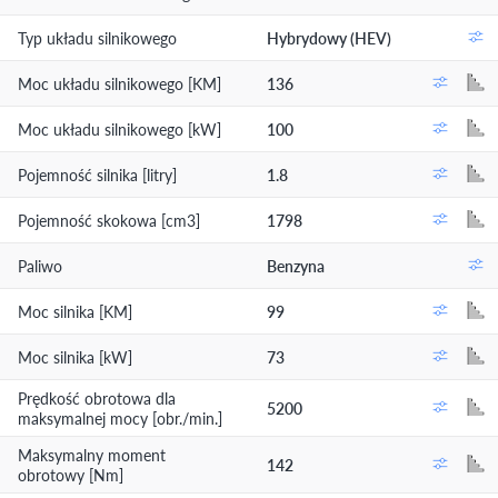
Typ układu silnikowego
Hybrydowy (HEV)
Moc układu silnikowego [KM]
136
Moc układu silnikowego [kW]
100
Pojemność silnika [litry]
1.8
Pojemność skokowa [cm3]
1798
Paliwo
Benzyna
Moc silnika [KM]
99
Moc silnika [kW]
73
Prędkość obrotowa dla
5200
maksymalnej mocy [obr./min.]
Maksymalny moment
142
obrotowy [Nm]