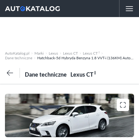
I
AutoKatalog.pl
Marki
Lexus
Lexus CT
Lexus CT
Dane techniczne
Hatchback-5d Hybryda Benzyna 1.8 VVT-i (136KM) Automatyczna CVT-6 Classic
I
Dane techniczne
Lexus CT