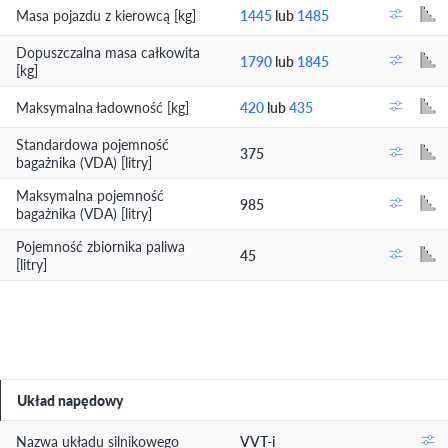
Masa pojazdu z kierowcą [kg]
1445
lub
1485
Dopuszczalna masa całkowita
1790
lub
1845
[kg]
Maksymalna ładowność [kg]
420
lub
435
Standardowa pojemność
375
bagażnika (VDA) [litry]
Maksymalna pojemność
985
bagażnika (VDA) [litry]
Pojemność zbiornika paliwa
45
[litry]
Układ napędowy
Nazwa układu silnikowego
VVT-i