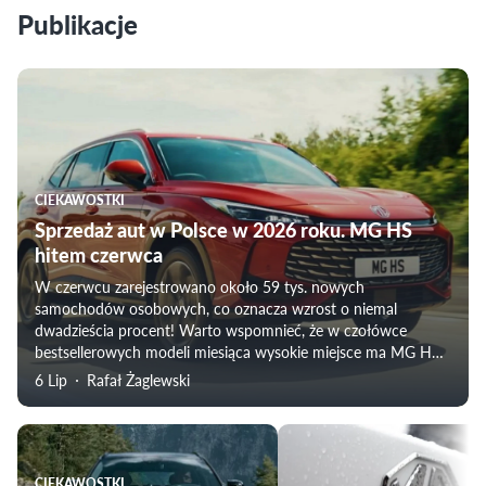
Publikacje
CIEKAWOSTKI
Sprzedaż aut w Polsce w 2026 roku. MG HS
hitem czerwca
W czerwcu zarejestrowano około 59 tys. nowych
samochodów osobowych, co oznacza wzrost o niemal
dwadzieścia procent! Warto wspomnieć, że w czołówce
bestsellerowych modeli miesiąca wysokie miejsce ma MG HS,
które wyprzedziło m.in. Hyundaia Tucsona, Toyotę Yaris Cross i
6 Lip
Rafał Żaglewski
Dacię Duster.
CIEKAWOSTKI