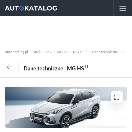
II
AutoKatalog.pl
Marki
MG
MG HS
MG HS
Dane techniczne
SUV-5d Benzyna 1.5 (170KM) Automatyczna DCT-7 Excite
II
Dane techniczne
MG HS