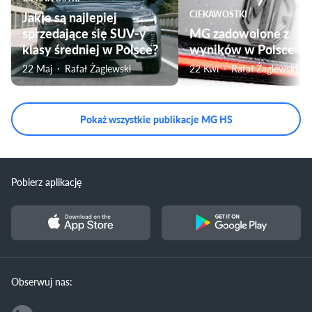
Jakie są najlepiej
CIEKAWOSTKI
sprzedające się SUV-y
MG zadowolone z
klasy średniej w Polsce?
wyników w Polsce
22 Maj
Rafał Żaglewski
22 Kwi
Rafał Żaglewski
Pokaż wszystkie publikacje MG HS
Pobierz aplikację
Obserwuj nas: