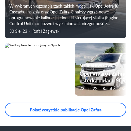
W wybranych egzemplarzach takich modeli jak Opel Astra K,
Cascada, Insignia oraz Opel Zafira C należy wgrać nowe
oprogramowanie kalibracji jednostki sterującej silnika (Engine
Control Unit), co pozwoli wyeliminować niezgodność z
przepisami dotyczącymi emisji spalin.
30 Sie ‘23
Rafał Żaglewski
AKCJE SERWISOWE
AKCJE SERWISOWE
Wadliwy hamulec
Opel Vivaro i Zafira Li
postojowy w Oplach
usterką układu SCR
30 Sie ‘22
Rafał Żaglewski
22 Lip ‘22
Rafał Żaglewski
Pokaż wszystkie publikacje Opel Zafira