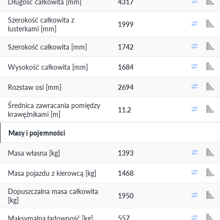
Długość całkowita [mm]
4317
Szerokość całkowita z
1999
lusterkami [mm]
Szerokość całkowita [mm]
1742
Wysokość całkowita [mm]
1684
Rozstaw osi [mm]
2694
Średnica zawracania pomiędzy
11.2
krawężnikami [m]
Masy i pojemności
Masa własna [kg]
1393
Masa pojazdu z kierowcą [kg]
1468
Dopuszczalna masa całkowita
1950
[kg]
Maksymalna ładowność [kg]
557