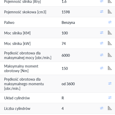
Pojemność silnika [litry]
1.6
Pojemność skokowa [cm3]
1598
Paliwo
Benzyna
Moc silnika [KM]
100
Moc silnika [kW]
74
Prędkość obrotowa dla
6000
maksymalnej mocy [obr./min.]
Maksymalny moment
150
obrotowy [Nm]
Prędkość obrotowa dla
maksymalnego momentu
od 3600
[obr./min.]
Układ cylindrów
R
Liczba cylindrów
4