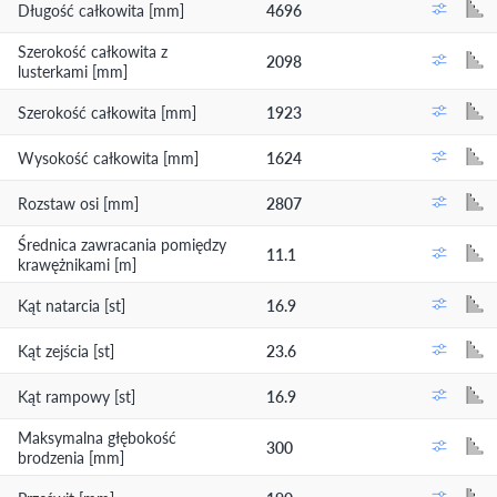
Długość całkowita [mm]
4696
Szerokość całkowita z
2098
lusterkami [mm]
Szerokość całkowita [mm]
1923
Wysokość całkowita [mm]
1624
Rozstaw osi [mm]
2807
Średnica zawracania pomiędzy
11.1
krawężnikami [m]
Kąt natarcia [st]
16.9
Kąt zejścia [st]
23.6
Kąt rampowy [st]
16.9
Maksymalna głębokość
300
brodzenia [mm]