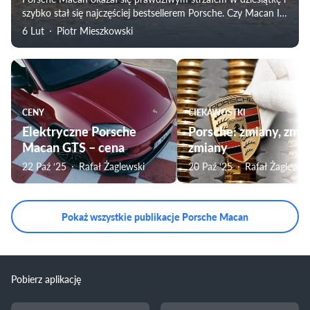
szybko stał się najczęściej bestsellerem Porsche. Czy Macan II,
z napędem wyłącznie elektrycznym, powtórzy sukces
6 Lut
Piotr Mieszkowski
pierwszej generacji?
CENY
CIEKAWOSTKI
Elektryczne Porsche
Porsche: zmiany, zmia
Macan GTS – cena
zmiany
22 Paź ‘25
Rafał Żaglewski
20 Paź ‘25
Rafał Żaglewsk
Pokaż wszystkie publikacje Porsche Macan
Pobierz aplikację