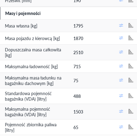
Prześwit [mm]
190
Masy i pojemności
Masa własna [kg]
1795
Masa pojazdu z kierowcą [kg]
1870
Dopuszczalna masa całkowita
2510
[kg]
Maksymalna ładowność [kg]
715
Maksymalna masa ładunku na
75
bagażniku dachowym [kg]
Standardowa pojemność
488
bagażnika (VDA) [litry]
Maksymalna pojemność
1503
bagażnika (VDA) [litry]
Pojemność zbiornika paliwa
65
[litry]