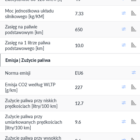
Moc jednostkowa układu
7.33
silnikowego [kg/KM]
Zasięg na paliwie
650
podstawowym [km]
Zasięg na 1 litrze paliwa
10.0
podstawowego [km]
Emisja | Zużycie paliwa
Norma emisji
EU6
Emisja CO2 według WLTP
227
[g/km]
Zużycie paliwa przy niskich
12.7
prędkościach [litry/100 km]
Zużycie paliwa przy
umiarkowanych prędkościach
9.6
[litry/100 km]
Zużycie paliwa przy wysokich