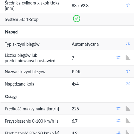
Średnica cylindra x skok tłoka
83 x 92.8
[mm]
System Start-Stop
Napęd
Typ skrzyni biegów
Automatyczna
Liczba biegów lub
7
predefiniowanych ustawień
Nazwa skrzyni biegów
PDK
Napędzane koła
4x4
Osiągi
Prędkość maksymalna [km/h]
225
Przyspieszenie 0-100 km/h [s]
6.7
Elastyczność 80-120 km/h [s]
4.9