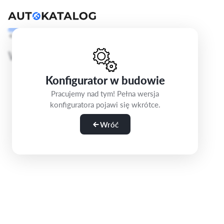
Cofnij
Krok 1/5
Wybierz wersję
Konfigurator w budowie
Pracujemy nad tym! Pełna wersja
konfiguratora pojawi się wkrótce.
Wróć