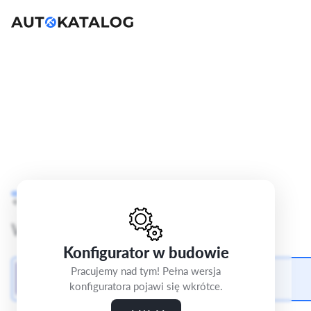
Skoda Octavia
IV
Cofnij
Krok 2/5
Active
Wybierz kolor lakieru
Konfigurator w budowie
Lakier niemetalik niebieski "Błękit Energy"
Pracujemy nad tym! Pełna wersja
0 zł
konfiguratora pojawi się wkrótce.