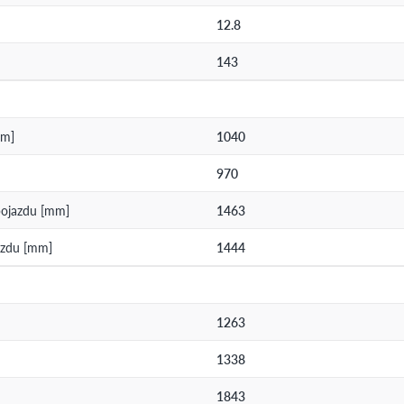
12.8
143
mm]
1040
970
pojazdu [mm]
1463
jazdu [mm]
1444
1263
1338
1843