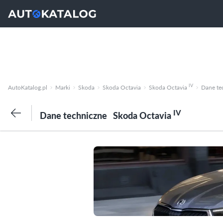
IV
AutoKatalog.pl
Marki
Skoda
Skoda Octavia
Skoda Octavia
Dane te
IV
Dane techniczne
Skoda Octavia