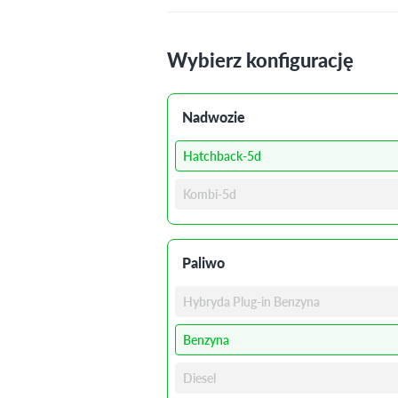
Wybierz konfigurację
Nadwozie
Hatchback-5d
Kombi-5d
Paliwo
Hybryda Plug-in Benzyna
Benzyna
Diesel