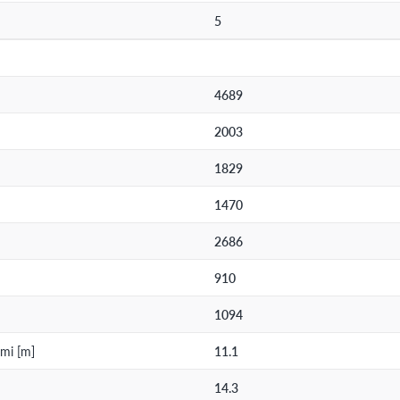
5
4689
2003
1829
1470
2686
910
1094
mi [m]
11.1
14.3