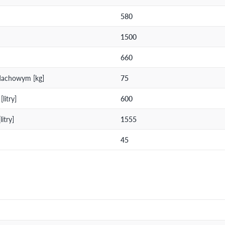
580
1500
660
dachowym [kg]
75
litry]
600
itry]
1555
45