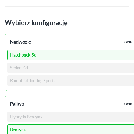
Wybierz konfigurację
Nadwozie
ZWIŃ
Hatchback-5d
Sedan-4d
Kombi-5d Touring Sports
Paliwo
ZWIŃ
Hybryda Benzyna
Benzyna