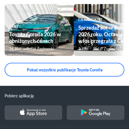
CIEKAWOSTKI
CENY
Sprzedaż aut w Polsc
Toyota Corolla 2026 w
2026 roku. Octavia o
obniżonych cenach
włos przegrała z Coro
21 Kwi
Rafał Żaglewski
3 Kwi
Rafał Żaglewski
Pokaż wszystkie publikacje Toyota Corolla
Pobierz aplikację