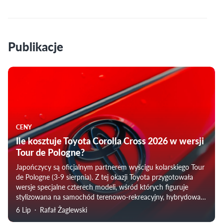
Publikacje
CENY
Ile kosztuje Toyota Corolla Cross 2026 w wersji
Tour de Pologne?
Japończycy są oficjalnym partnerem wyścigu kolarskiego Tour
de Pologne (3-9 sierpnia). Z tej okazji Toyota przygotowała
wersje specjalne czterech modeli, wśród których figuruje
stylizowana na samochód terenowo-rekreacyjny, hybrydowa
Corolla Cross.
6 Lip
Rafał Żaglewski