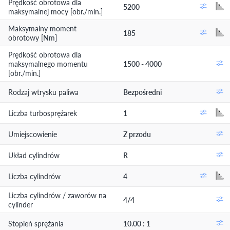
Prędkość obrotowa dla
5200
maksymalnej mocy [obr./min.]
Maksymalny moment
185
obrotowy [Nm]
Prędkość obrotowa dla
maksymalnego momentu
1500 - 4000
[obr./min.]
Rodzaj wtrysku paliwa
Bezpośredni
Liczba turbosprężarek
1
Umiejscowienie
Z przodu
Układ cylindrów
R
Liczba cylindrów
4
Liczba cylindrów / zaworów na
4/4
cylinder
Stopień sprężania
10.00 : 1