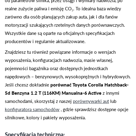
od parametrów silnika, przez osiągi i wymiary nadwozia, po
realne zużycie paliwa i emisję CO₂. To idealna baza wiedzy
zarówno dla osób planujących zakup auta, jak i dla fanów
motoryzacji szukających rzetelnych danych porównawczych.
Wszystkie dane są oparte na oficjalnych specyfikacjach
producentów i regularnie aktualizowane.
Znajdziesz tu również powiązane informacje o wersjach
wyposażenia, konfiguracjach nadwozia, masie własnej,
pojemności bagażnika oraz dostępnych jednostkach
napędowych – benzynowych, wysokoprężnych i hybrydowych.
Jeśli chcesz dokładnie
porównać Toyota Corolla Hatchback-
5d Benzyna 1.2 T (116KM) Manualna-6 Active
z innymi
samochodami, skorzystaj z naszej
porównywarki aut
lub
konfiguratora samochodów
, gdzie sprawdzisz dostępne opcje
silnikowe, kolory i pakiety wyposażenia.
Specyfikacja techniczna: