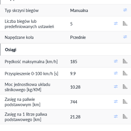
Typ skrzyni biegów
Manualna
Liczba biegów lub
5
predefiniowanych ustawień
Napędzane koła
Przednie
Osiągi
Prędkość maksymalna [km/h]
185
Przyspieszenie 0-100 km/h [s]
9.9
Moc jednostkowa układu
10.28
silnikowego [kg/KM]
Zasięg na paliwie
744
podstawowym [km]
Zasięg na 1 litrze paliwa
21.28
podstawowego [km]