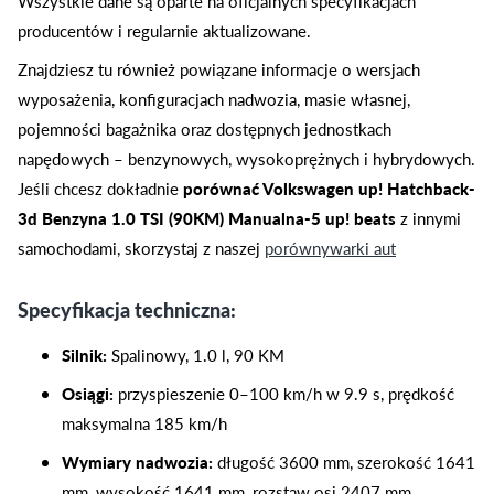
Wszystkie dane są oparte na oficjalnych specyfikacjach
producentów i regularnie aktualizowane.
Znajdziesz tu również powiązane informacje o wersjach
wyposażenia, konfiguracjach nadwozia, masie własnej,
pojemności bagażnika oraz dostępnych jednostkach
napędowych – benzynowych, wysokoprężnych i hybrydowych.
Jeśli chcesz dokładnie
porównać Volkswagen up! Hatchback-
3d Benzyna 1.0 TSI (90KM) Manualna-5 up! beats
z innymi
samochodami, skorzystaj z naszej
porównywarki aut
Specyfikacja techniczna:
Silnik:
Spalinowy, 1.0 l, 90 KM
Osiągi:
przyspieszenie 0–100 km/h w 9.9 s, prędkość
maksymalna 185 km/h
Wymiary nadwozia:
długość 3600 mm, szerokość 1641
mm, wysokość 1641 mm, rozstaw osi 2407 mm