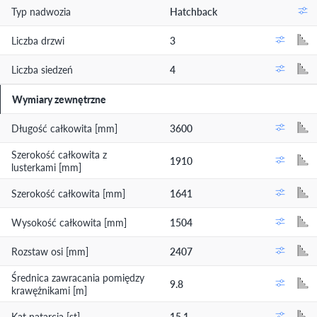
Typ nadwozia
Hatchback
Liczba drzwi
3
Liczba siedzeń
4
Wymiary zewnętrzne
Długość całkowita [mm]
3600
Szerokość całkowita z
1910
lusterkami [mm]
Szerokość całkowita [mm]
1641
Wysokość całkowita [mm]
1504
Rozstaw osi [mm]
2407
Średnica zawracania pomiędzy
9.8
krawężnikami [m]
Kąt natarcia [st]
15.1