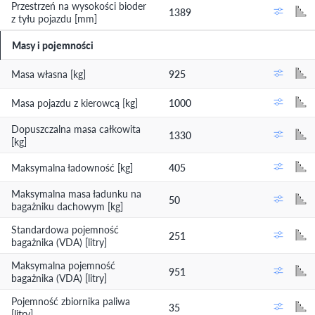
Przestrzeń na wysokości bioder
1389
z tyłu pojazdu [mm]
Masy i pojemności
Masa własna [kg]
925
Masa pojazdu z kierowcą [kg]
1000
Dopuszczalna masa całkowita
1330
[kg]
Maksymalna ładowność [kg]
405
Maksymalna masa ładunku na
50
bagażniku dachowym [kg]
Standardowa pojemność
251
bagażnika (VDA) [litry]
Maksymalna pojemność
951
bagażnika (VDA) [litry]
Pojemność zbiornika paliwa
35
[litry]