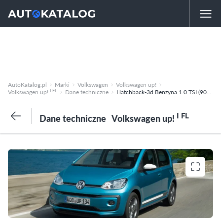
AutoKatalog.pl
Marki
Volkswagen
Volkswagen up!
I FL
Volkswagen up!
Dane techniczne
Hatchback-3d Benzyna 1.0 TSI (90KM) Manualna-5 up! beats
I FL
Dane techniczne
Volkswagen up!