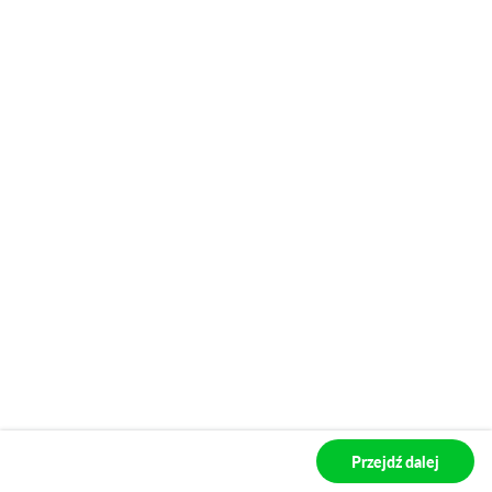
2026 Sprint
2026 Veloce
2026 Veloce
2026 Quadrifoglio
Przejdź dalej