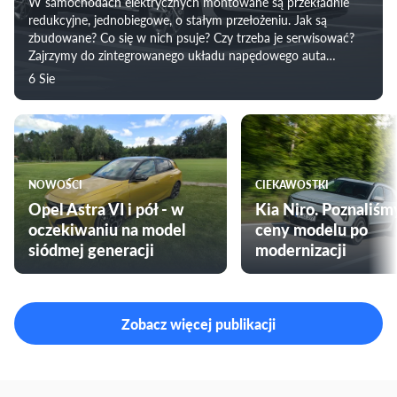
W samochodach elektrycznych montowane są przekładnie
redukcyjne, jednobiegowe, o stałym przełożeniu. Jak są
zbudowane? Co się w nich psuje? Czy trzeba je serwisować?
Zajrzymy do zintegrowanego układu napędowego auta
elektrycznego i prześwietlimy „skrzynię biegów” w
6 Sie
samochodzie elektrycznych.
NOWOŚCI
CIEKAWOSTKI
Opel Astra VI i pół - w
Kia Niro. Poznaliśm
oczekiwaniu na model
ceny modelu po
siódmej generacji
modernizacji
Zobacz więcej publikacji