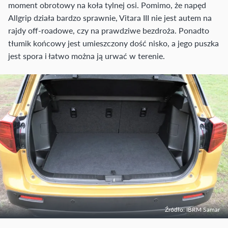
moment obrotowy na koła tylnej osi. Pomimo, że napęd
Allgrip działa bardzo sprawnie, Vitara III nie jest autem na
rajdy off-roadowe, czy na prawdziwe bezdroża. Ponadto
tłumik końcowy jest umieszczony dość nisko, a jego puszka
jest spora i łatwo można ją urwać w terenie.
Źródło: IBRM Samar