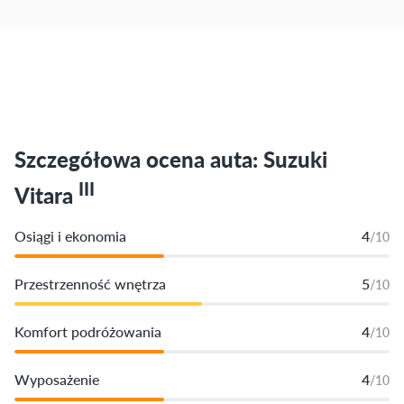
Szczegółowa ocena auta: Suzuki
III
Vitara
Osiągi i ekonomia
4
/10
Przestrzenność wnętrza
5
/10
Komfort podróżowania
4
/10
Wyposażenie
4
/10