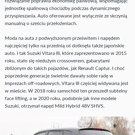
rozwiązanie poprawia ekonomikę paliwową, wspomagając
jednostkę spalinową chociażby podczas dynamicznego
przyspieszania. Auto oferowane jest wyłącznie ze skrzynią
manualną o sześciu przełożeniach.
Moda na auta z podwyższonym prześwitem i napędem
najczęściej tylko na przednią oś dotknęła także japońskie
auto. I tak Suzuki Vitara III, które zaprezentowano w 2015
roku, stało się niedużym crossoverem, gabarytami
zbliżonym do takich pojazdów, jak Renault Captur. I choć
poprzednie generacje świetnie dawały sobie radę w
imprezach off-roadowych, Vitara III częściej widywana jest
w mieście. W 2018 roku samochód ten przeszedł subtelny
face lifting, a w 2020 roku, podobnie jak inne modele
Suzuki, otrzymał napęd Mild Hybrid 48V SHVS.