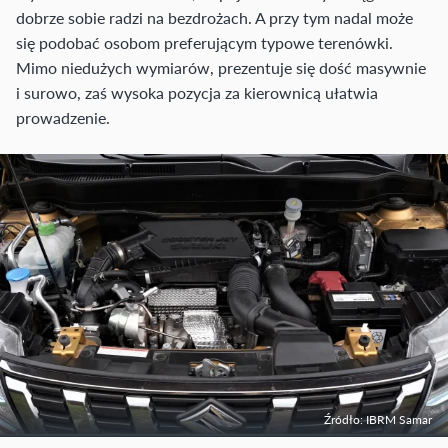
dobrze sobie radzi na bezdrożach. A przy tym nadal może
się podobać osobom preferującym typowe terenówki.
Mimo niedużych wymiarów, prezentuje się dość masywnie
i surowo, zaś wysoka pozycja za kierownicą ułatwia
prowadzenie.
Źródło: IBRM Samar