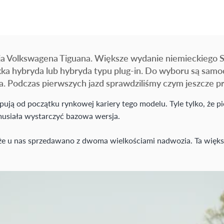
a Volkswagena Tiguana. Większe wydanie niemieckiego SU
iękka hybryda lub hybryda typu plug-in. Do wyboru są sa
. Podczas pierwszych jazd sprawdziliśmy czym jeszcze p
ują od początku rynkowej kariery tego modelu. Tyle tylko, że p
usiała wystarczyć bazowa wersja.
że u nas sprzedawano z dwoma wielkościami nadwozia. Ta większ