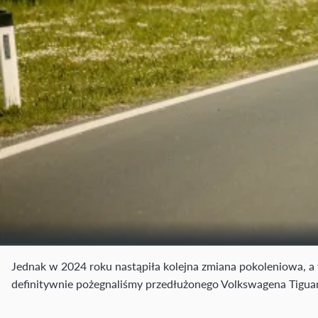
Jednak w 2024 roku nastąpiła kolejna zmiana pokoleniowa, a w
definitywnie pożegnaliśmy przedłużonego Volkswagena Tiguan