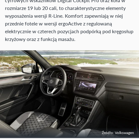
cyfrowych wskaźników Digital Cockpit Pro oraz koła w
rozmiarze 19 lub 20 cali, to charakterystyczne elementy
wyposażenia wersji R-Line. Komfort zapewniają w niej
przednie fotele w wersji ergoActive z regulowaną
elektrycznie w czterech pozycjach podpórką pod kręgosłup
krzyżowy oraz z funkcją masażu.
Źródło: Volkswagen