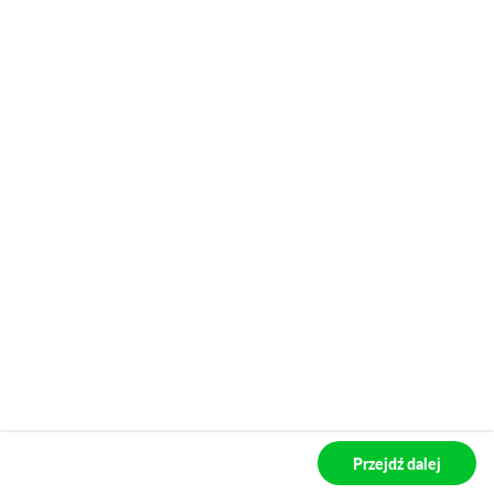
2026 Sprint
2026 Veloce
2026 Veloce
2026 Quadrifoglio
Przejdź dalej