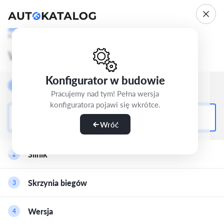
Krok 1/5
Wybierz wersję
Konfigurator w budowie
Nadwozie
1
Pracujemy nad tym! Pełna wersja
konfiguratora pojawi się wkrótce.
SUV-5d
Wróć
Silnik
2
Benzyna
Skrzynia biegów
3
1.0 30 TFSI (116 KM)
Benzyna
Wersja
4
Manualna-6
1.5 35 TFSI (150 KM)