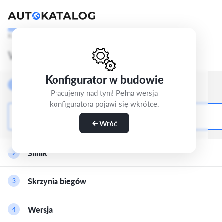
Krok 1/5
Wybierz wersję
Konfigurator w budowie
Nadwozie
1
Pracujemy nad tym! Pełna wersja
konfiguratora pojawi się wkrótce.
MPV-5d
Wróć
Silnik
2
Hybryda Plug-in Benzyna
Skrzynia biegów
3
1.5 25e (245 KM)
Hybryda Plug-in Benzyna
Automatyczna-7
Wersja
4
1.5 30e (326 KM)
Steptronic