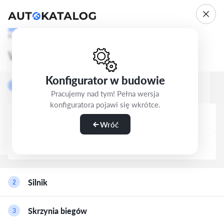
Krok 1/5
Wybierz wersję
Konfigurator w budowie
Nadwozie
1
Pracujemy nad tym! Pełna wersja
konfiguratora pojawi się wkrótce.
SUV-5d
Wróć
SUV-5d
7-os.
Silnik
2
Benzyna
Skrzynia biegów
3
1.2 Turbo 100 (102 KM)