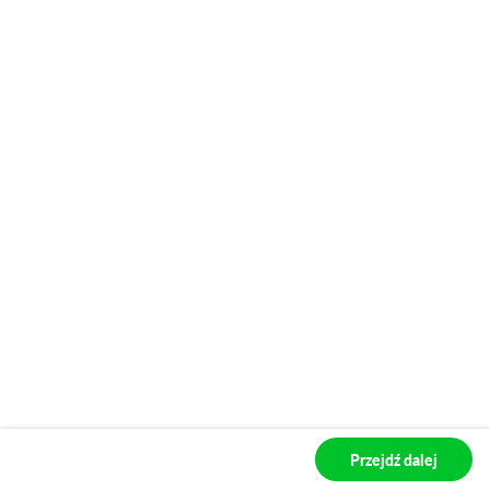
Expression
Stepway Essential
Stepway Expression
Stepway Extreme
Przejdź dalej