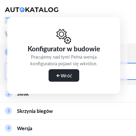
Krok 1/5
Wybierz wersję
Konfigurator w budowie
Nadwozie
1
Pracujemy nad tym! Pełna wersja
konfiguratora pojawi się wkrótce.
Hatchback-5d
Wróć
Silnik
2
Benzyna
Skrzynia biegów
3
1.2 PureTech 100 S&S (101 KM)
Benzyna
Wersja
4
Manualna-6
1.2 Hybrid 110 S&S (110 KM)