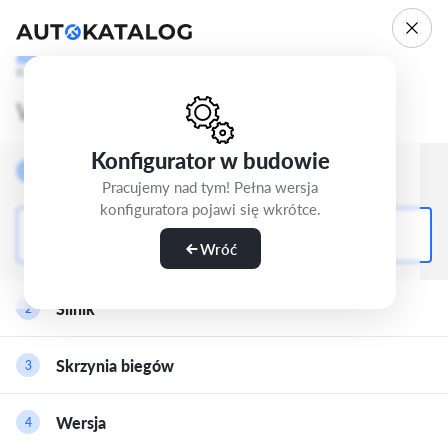
Krok 1/5
Wybierz wersję
Konfigurator w budowie
Nadwozie
1
Pracujemy nad tym! Pełna wersja
konfiguratora pojawi się wkrótce.
SUV-5d
Wróć
Silnik
2
Benzyna
Skrzynia biegów
3
1.0 TSI (115 KM)
Benzyna
Wersja
4
Manualna-6
1.5 TSI (150 KM)