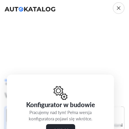
Audi A3
8Y
Cofnij
Krok 4/5
Advanced
Wybierz wnętrze
Konfigurator w budowie
Pracujemy nad tym! Pełna wersja
konfiguratora pojawi się wkrótce.
Tapicerka tkaninowa
Pakiet Interieur S z siedzeniami