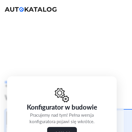
Audi A3
8Y
Cofnij
Krok 4/5
Wybierz wnętrze
Konfigurator w budowie
Pracujemy nad tym! Pełna wersja
konfiguratora pojawi się wkrótce.
Tapicerka tkaninowa