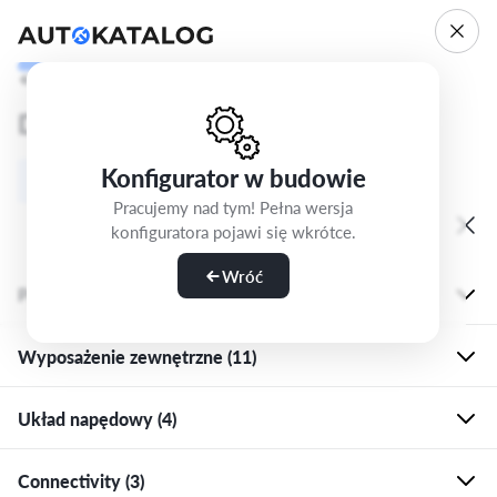
Cofnij
Krok 5/5
Dodatkowe opcje
Konfigurator w budowie
Opcje i pakiety
Standard
Pracujemy nad tym! Pełna wersja
konfiguratora pojawi się wkrótce.
Wróć
Pakiety (14)
Wyposażenie zewnętrzne (11)
PYC
PLN 5,030
Air Conditioning package plus
Układ napędowy (4)
2Z0
PLN 0
WKW
PLN 3,740
Brak oznaczenia modelu i typu silnika
Connectivity (3)
2H6
Standard
Pakiet Design