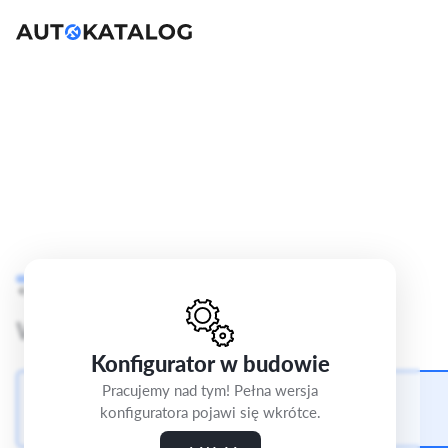
SEAT Leon
IV
Cofnij
Krok 3/5
Style
Wybierz felgi
Konfigurator w budowie
Pracujemy nad tym! Pełna wersja
16-calowe felgi aluminiowe DESIGN
konfiguratora pojawi się wkrótce.
0 zł