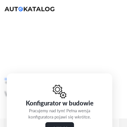
Audi A1
GB
Cofnij
Krok 3/5
S Line
Wybierz felgi
Konfigurator w budowie
Pracujemy nad tym! Pełna wersja
konfiguratora pojawi się wkrótce.