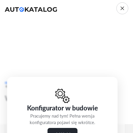
Audi A1
GB
Cofnij
Krok 4/5
S Line
Wybierz wnętrze
Konfigurator w budowie
Pracujemy nad tym! Pełna wersja
konfiguratora pojawi się wkrótce.