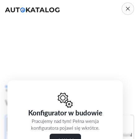
Audi A3
8Y
Cofnij
Krok 4/5
Advanced
Wybierz wnętrze
Konfigurator w budowie
Pracujemy nad tym! Pełna wersja
konfiguratora pojawi się wkrótce.
Tapicerka tkaninowa
Pakiet Interieur S z siedzeniami