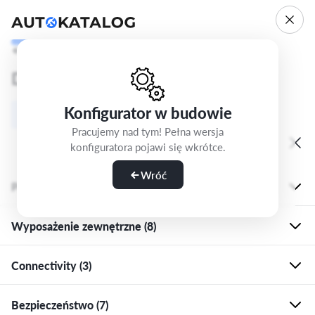
Cofnij
Krok 5/5
Dodatkowe opcje
Konfigurator w budowie
Opcje i pakiety
Standard
Pracujemy nad tym! Pełna wersja
konfiguratora pojawi się wkrótce.
Wróć
Pakiety (1)
Wyposażenie zewnętrzne (8)
QE1
PLN 930
Pakiet dodatkowych schowków
Connectivity (3)
2Z0
PLN 0
Brak oznaczenia modelu i typu silnika
Bezpieczeństwo (7)
IT6
Standard