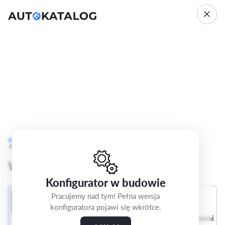
Audi A3
8Y
Cofnij
Krok 4/5
S Line
Wybierz wnętrze
Konfigurator w budowie
Pracujemy nad tym! Pełna wersja
konfiguratora pojawi się wkrótce.
Tapicerka tkaninowa
Pakiet Interieur S z siedzeniami