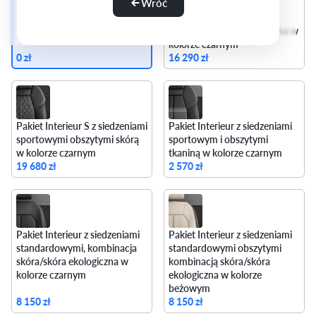
Wróć
sportowymi obszytymi
kombinacją mikrofibra
Dinamica/skóra ekologiczna w
kolorze czarnym
0 zł
16 290 zł
Pakiet Interieur S z siedzeniami
Pakiet Interieur z siedzeniami
sportowymi obszytymi skórą
sportowym i obszytymi
w kolorze czarnym
tkaniną w kolorze czarnym
19 680 zł
2 570 zł
Pakiet Interieur z siedzeniami
Pakiet Interieur z siedzeniami
standardowymi, kombinacja
standardowymi obszytymi
skóra/skóra ekologiczna w
kombinacją skóra/skóra
kolorze czarnym
ekologiczna w kolorze
beżowym
8 150 zł
8 150 zł