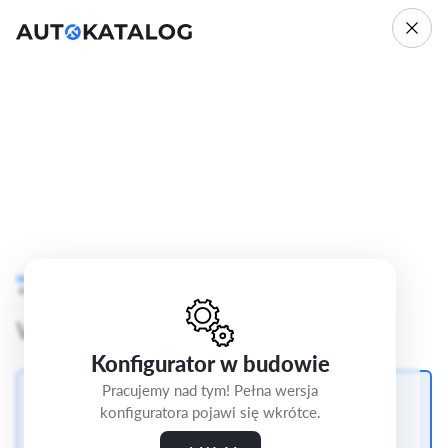
Citroen Berlingo
III
Cofnij
Krok 3/5
Max
Wybierz felgi
Konfigurator w budowie
Pracujemy nad tym! Pełna wersja
Felgi aluminiowe 16" Starlit z oponami 205/60/16
konfiguratora pojawi się wkrótce.
Michelin Energy Saver+
0 zł