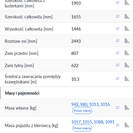
Szerokość całkowita z
1903
lusterkami [mm]
Szerokość całkowita [mm]
1655
Wysokość całkowita [mm]
1446
Rozstaw osi [mm]
2443
Zwis przedni [mm]
807
Zwis tylny [mm]
622
Średnica zawracania pomiędzy
10.3
krawężnikami [m]
Masy i pojemności
942
,
980
,
1013
,
1016
Masa własna [kg]
Pokaż więcej
1017
,
1055
,
1088
,
1091
Masa pojazdu z kierowcą [kg]
Pokaż więcej