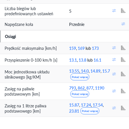
Liczba biegów lub
5
predefiniowanych ustawień
Napędzane koła
Przednie
Osiągi
Prędkość maksymalna [km/h]
159
,
169
lub
173
Przyspieszenie 0-100 km/h [s]
13.1
,
13.8
lub
16.1
13.55
,
14.0
,
14.89
,
15.7
Moc jednostkowa układu
silnikowego [kg/KM]
Pokaż więcej
793
,
862
,
877
,
1190
Zasięg na paliwie
podstawowym [km]
Pokaż więcej
15.87
,
17.24
,
17.54
,
Zasięg na 1 litrze paliwa
podstawowego [km]
23.81
Pokaż więcej