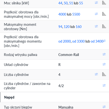
Moc silnika [kW]
44
,
50
,
51
lub
55
Prędkość obrotowa dla
4000
lub
5500
maksymalnej mocy [obr./min.]
Maksymalny moment
94
,
120
lub
160
obrotowy [Nm]
Prędkość obrotowa dla
maksymalnego momentu
od 2000
,
od 3300
lub
od 3400
[obr./min.]
Rodzaj wtrysku paliwa
Common-Rail
Układ cylindrów
R
Liczba cylindrów
4
Liczba cylindrów / zaworów na
4/2
cylinder
Napęd
Typ skrzyni biegów
Manualna