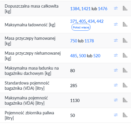
Dopuszczalna masa całkowita
1384
,
1421
lub
1476
[kg]
371
,
405
,
434
,
442
Maksymalna ładowność [kg]
Pokaż więcej
Masa przyczepy hamowanej
750
lub
1178
[kg]
Masa przyczepy niehamowanej
485
,
500
lub
520
[kg]
Maksymalna masa ładunku na
80
bagażniku dachowym [kg]
Standardowa pojemność
285
bagażnika (VDA) [litry]
Maksymalna pojemność
1130
bagażnika (VDA) [litry]
Pojemność zbiornika paliwa
50
[litry]