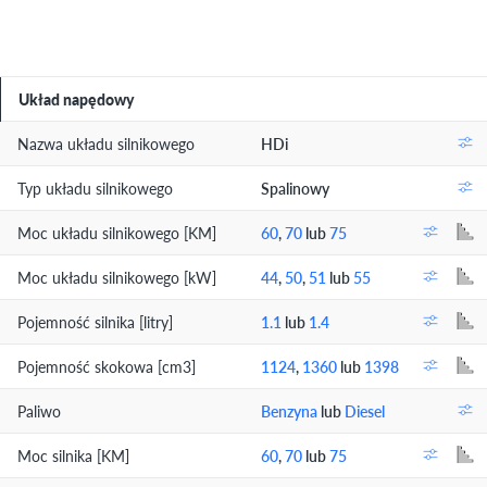
Układ napędowy
Nazwa układu silnikowego
HDi
Typ układu silnikowego
Spalinowy
Moc układu silnikowego [KM]
60
,
70
lub
75
Moc układu silnikowego [kW]
44
,
50
,
51
lub
55
Pojemność silnika [litry]
1.1
lub
1.4
Pojemność skokowa [cm3]
1124
,
1360
lub
1398
Paliwo
Benzyna
lub
Diesel
Moc silnika [KM]
60
,
70
lub
75