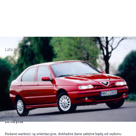
Lata produkcji
Kraj produkcji
1998-2001
Włochy
Segment
Grupa Podstawowa, Klasa Niższa Średnia
Wersje nadwoziowe
Hatchback
Silniki napędu
Benzyna
Podane wartości są orientacyjne, dokładne dane zależne będą od wyboru