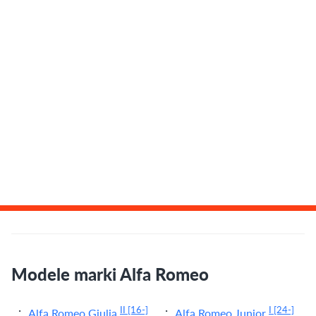
Modele marki Alfa Romeo
II
[16-]
I
[24-]
Alfa Romeo Giulia
Alfa Romeo Junior