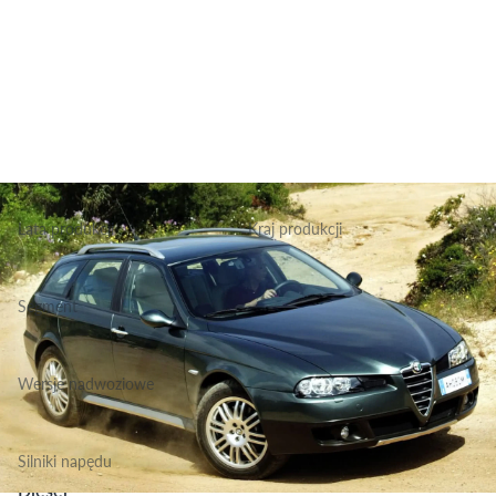
Lata produkcji
Kraj produkcji
2005-2007
Włochy
Segment
Grupa Podstawowa, Klasa Średnia
Wersje nadwoziowe
Kombi
Silniki napędu
Diesel