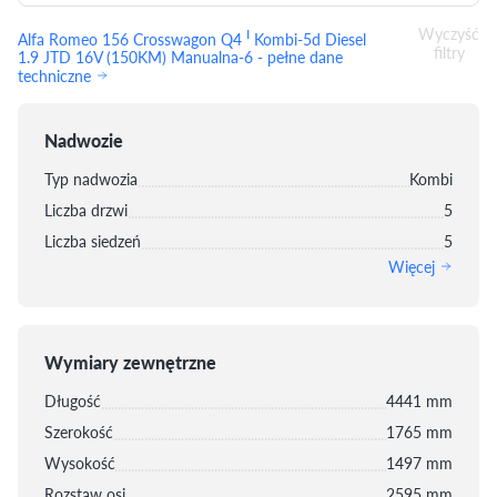
Wyczyść
I
Alfa Romeo 156 Crosswagon Q4
Kombi-5d Diesel
filtry
1.9 JTD 16V (150KM) Manualna-6 - pełne dane
techniczne
Nadwozie
Typ nadwozia
Kombi
Liczba drzwi
5
Liczba siedzeń
5
Więcej
Wymiary zewnętrzne
Długość
4441 mm
Szerokość
1765 mm
Wysokość
1497 mm
Rozstaw osi
2595 mm