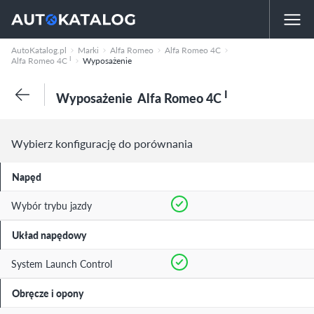
AutoKatalog.pl
Marki
Alfa Romeo
Alfa Romeo 4C
I
Alfa Romeo 4C
Wyposażenie
I
Wyposażenie
Alfa Romeo 4C
Wybierz konfigurację do porównania
Napęd
Wybór trybu jazdy
Układ napędowy
System Launch Control
Obręcze i opony