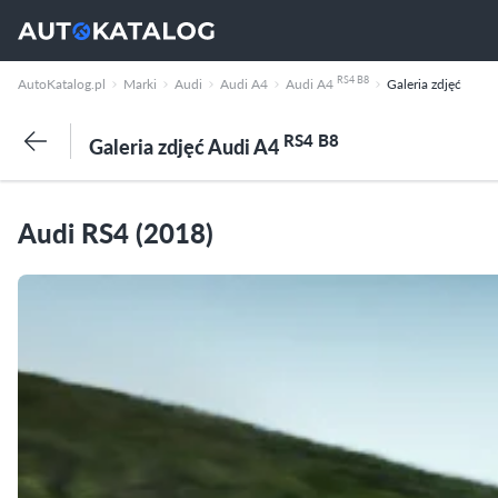
RS4 B8
AutoKatalog.pl
Marki
Audi
Audi A4
Audi A4
Galeria zdjęć
RS4 B8
Galeria zdjęć Audi A4
Audi RS4 (2018)