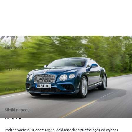
Lata produkcji
Kraj produkcji
2008-2018
Wielka Brytania
Segment
Grupa Podstawowa, Klasa Super Luksusowe
Wersje nadwoziowe
Kabrio, Coupe, Sedan
Silniki napędu
Benzyna
Podane wartości są orientacyjne, dokładne dane zależne będą od wyboru