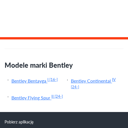
Modele marki Bentley
I
[16-]
IV
Bentley Bentayga
Bentley Continental
[24-]
II
[24-]
Bentley Flying Spur
Pobierz aplikację