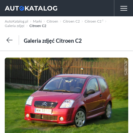
I
AutoKatalog.pl
Marki
Citroen
Citroen C2
Citroen C2
Galeria zdjęć
Citroen C2
Galeria zdjęć Citroen C2