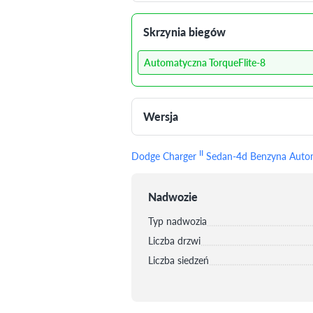
Skrzynia biegów
Automatyczna TorqueFlite-8
Wersja
II
Dodge Charger
Sedan-4d Benzyna Automa
Nadwozie
Typ nadwozia
Liczba drzwi
Liczba siedzeń