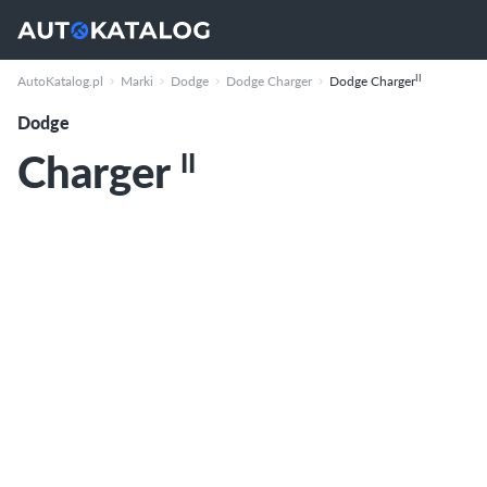
II
AutoKatalog.pl
Marki
Dodge
Dodge Charger
Dodge Charger
Dodge
Charger
II