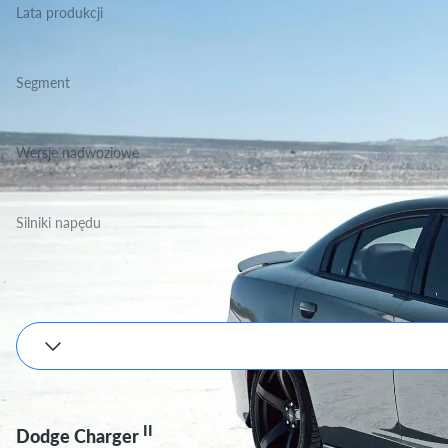
Lata produkcji
2011-2023
Segment
Grupa Podstawowa, Klasa Średnia
Wersje nadwoziowe
Sedan
Silniki napędu
Benzyna
Podane wartości są orientacyjne, dokładne dane zależne będą od wyboru silnika i w
II
Dodge Charger