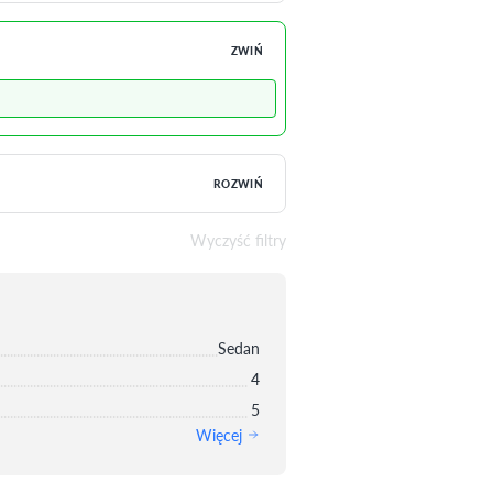
ZWIŃ
ROZWIŃ
Wyczyść filtry
Sedan
4
5
Więcej